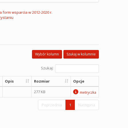
ja form wsparcia w 2012-2020 r.
zystaniu
Wybór kolumn
Szukaj w kolumnie
Szukaj:
Opis
Rozmiar
Opcje
277 KB
metryczka
Poprzednia
1
Następna