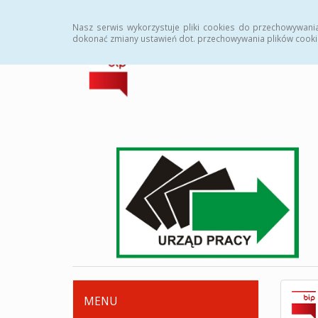
Strona główna
Deklaracja dostępności
Zamówi
Nasz serwis wykorzystuje pliki cookies do przechowywani
dokonać zmiany ustawień dot. przechowywania plików cooki
MENU