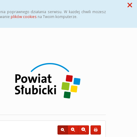
Przycisk wyszukaj duży
Szukaj
nia poprawnego działania serwisu. W każdej chwili możesz
ywanie
plików cookies
na Twoim komputerze.