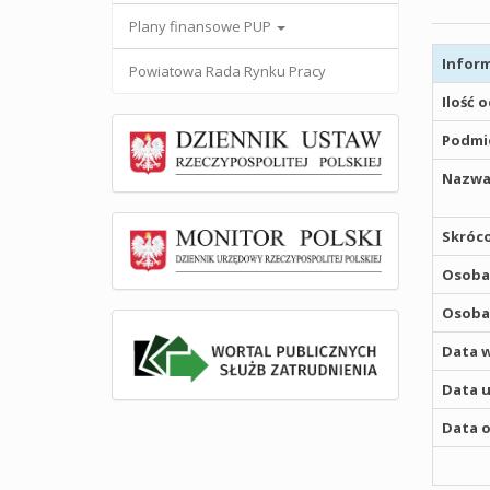
Plany finansowe PUP
Inform
Powiatowa Rada Rynku Pracy
Ilość 
Podmio
Nazwa
Skróco
Osoba,
Osoba,
Data w
Data u
Data o