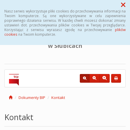
Menu
Nasz serwis wykorzystuje pliki cookies do przechowywania informacji na
Twoim komputerze. Są one wykorzystywane w celu zapewnienia
poprawnego działania serwisu. W każdej chwili możesz dokonać zmiany
BIULETYN INFORMACJI PUBLICZNEJ
ustawień dot. przechowywania plików cookies w Twojej przeglądarce.
Korzystając z serwisu wyrażasz zgodę na przechowywanie
plików
cookies
na Twoim komputerze.
Powiatowego Urzędu Pracy
w Słubicach
Dokumenty BIP
Kontakt
Kontakt