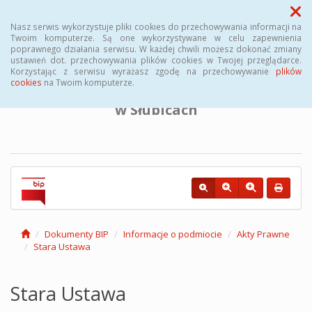
Menu
Nasz serwis wykorzystuje pliki cookies do przechowywania informacji na
Twoim komputerze. Są one wykorzystywane w celu zapewnienia
poprawnego działania serwisu. W każdej chwili możesz dokonać zmiany
BIULETYN INFORMACJI PUBLICZNEJ
ustawień dot. przechowywania plików cookies w Twojej przeglądarce.
Korzystając z serwisu wyrażasz zgodę na przechowywanie
plików
cookies
na Twoim komputerze.
Powiatowego Urzędu Pracy
w Słubicach
Dokumenty BIP
Informacje o podmiocie
Akty Prawne
Stara Ustawa
Stara Ustawa