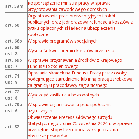
Rozporządzenie ministra pracy w sprawie
art. 53m
przygotowania zawodowego dorosłych
Organizowanie prac interwencyjnych i robót
publicznych oraz jednorazowa refundacja kosztów z
art. 60
tytułu opłaconych składek na ubezpieczenia
społeczne
art. 66b
W sprawie programów specjalnych
art. 66l
Wysokość kwot premii i kosztów przejazdu
ust. 8
art. 69b
W sprawie przyznawania środków z Krajowego
ust. 7
Funduszu Szkoleniowego
Opłacanie składek na Fundusz Pracy przez osoby
art. 71
podejmujące zatrudnienie lub inną pracę zarobkową
ust. 8
za granicą u pracodawcy zagranicznego
art. 72
Wysokość zasiłku dla bezrobotnych
ust. 8
art. 73a
W sprawie organizowania prac społecznie
ust. 6
użytecznych
Obwieszczenie Prezesa Głównego Urzędu
Statystycznego z dnia 25 września 2024 r. w sprawie
art. 82
przeciętnej stopy bezrobocia w kraju oraz na
obszarze powiatów