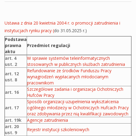
Ustawa z dnia 20 kwietnia 2004 r. o promocji zatrudnienia i
instytucjach rynku pracy (
do 31.05.2025 r.)
Podstawa
prawna
Przedmiot regulacji
aktu
Akty prawne ustawy
art. 4
W sprawie systemów teleinformatycznych
ust. 2
stosowanych w publicznych służbach zatrudnienia
Refundowanie ze środków Funduszu Pracy
art. 12
wynagrodzeń wypłacanych młodocianym
ust. 8
pracownikom
Szczegółowe zadania i organizacja Ochotniczych
art. 16
Hufców Pracy
Sposób organizacji uzupełnienia wykształcenia
art. 17
ogólnego młodzieży w Ochotniczych Hufcach Pracy
oraz zdobywania przez nią kwalifikacji zawodowych
art. 19k
Agencje zatrudnienia
art. 20
Rejestr instytucji szkoleniowych
ust. 9