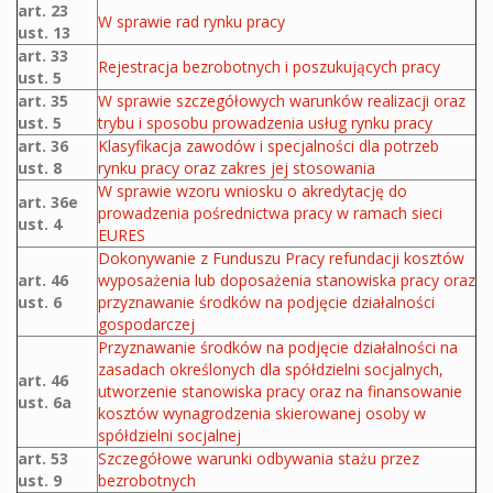
art. 23
W sprawie rad rynku pracy
ust. 13
art. 33
Rejestracja bezrobotnych i poszukujących pracy
ust. 5
art. 35
W sprawie szczegółowych warunków realizacji oraz
ust. 5
trybu i sposobu prowadzenia usług rynku pracy
art. 36
Klasyfikacja zawodów i specjalności dla potrzeb
ust. 8
rynku pracy oraz zakres jej stosowania
W sprawie wzoru wniosku o akredytację do
art. 36e
prowadzenia pośrednictwa pracy w ramach sieci
ust. 4
EURES
Dokonywanie z Funduszu Pracy refundacji kosztów
art. 46
wyposażenia lub doposażenia stanowiska pracy oraz
ust. 6
przyznawanie środków na podjęcie działalności
gospodarczej
Przyznawanie środków na podjęcie działalności na
zasadach określonych dla spółdzielni socjalnych,
art. 46
utworzenie stanowiska pracy oraz na finansowanie
ust. 6a
kosztów wynagrodzenia skierowanej osoby w
spółdzielni socjalnej
art. 53
Szczegółowe warunki odbywania stażu przez
ust. 9
bezrobotnych