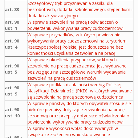
Szczegółowy tryb przyznawania zasiłku dla
art. 83
bezrobotnych, dodatku szkoleniowego, stypendium i
dodatku aktywizacyjnego
art. 90
W sprawie zezwoleń na pracę i oświadczeń o
ust. 1
powierzeniu wykonywania pracy cudzoziemcowi
W sprawie przypadków, w których powierzenie
art. 90
wykonywania pracy cudzoziemcowi na terytorium
ust. 4
Rzeczypospolitej Polskiej jest dopuszczalne bez
konieczności uzyskania zezwolenia na pracę
W sprawie określenia przypadków, w których
art. 90
zezwolenie na pracę cudzoziemca jest wydawane
ust. 5
bez względu na szczegółowe warunki wydawania
zezwoleń na pracę cudzoziemców
W sprawie podklas działalności według Polskiej
art. 90
Klasyfikacji Działalności (PKD), w których wydawane
ust. 9
są zezwolenia na pracę sezonową cudzoziemca
W sprawie państw, do których obywateli stosuje się
art. 90
niektóre przepisy dotyczące zezwolenia na pracę
ust. 10
sezonową oraz przepisy dotyczące oświadczenia o
powierzeniu wykonywania pracy cudzoziemcowi
W sprawie wysokości wpłat dokonywanych w
związku ze złożeniem wniosku o wydanie
art. 90a