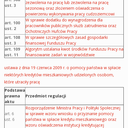
zezwolenia na pracę lub zezwolenia na pracę
ust. 3
sezonową oraz złożeniem oświadczenia o
powierzeniu wykonywania pracy cudzoziemcowi
W sprawie dodatku do wynagrodzenia dla
art. 100
pracowników publicznych służb zatrudnienia oraz
ust. 2
Ochotniczych Hufców Pracy
art. 108
W sprawie szczegółowych zasad gospodarki
ust. 3
finansowej Funduszu Pracy
art. 109
Algorytm ustalania kwot środków Funduszu Pracy na
ust. 11
finansowanie zadań w województwie
ustawa z dnia 19 czerwca 2009 r. o pomocy państwa w spłacie
niektórych kredytów mieszkaniowych udzielonych osobom,
które utraciły pracę
Podstawa
prawna
Przedmiot regulacji
aktu
Akty prawne ustawy
Rozporządzenie Ministra Pracy i Polityki Społecznej
art. 6
w sprawie wzoru wniosku o przyznanie pomocy
ust. 6
państwa w spłacie kredytu mieszkaniowego oraz
wzoru oświadczenia instytucji kredytującej