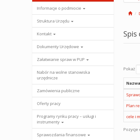
Informacje o podmiocie
Struktura Urzędu
Spis
Kontakt
Dokumenty Urzędowe
Załatwianie spraw w PUP
Pokaż
Nabór na wolne stanowiska
urzędnicze
Nazwa
Zamówienia publiczne
Sprawo
Oferty pracy
Plan re
Programy rynku pracy – usługi i
cele i 
instrumenty
Pozycje o
Sprawozdania finansowe