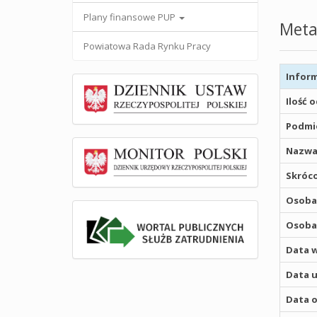
Plany finansowe PUP
Meta
Powiatowa Rada Rynku Pracy
Inform
Ilość 
Podmio
Nazwa
Skróco
Osoba,
Osoba,
Data w
Data u
Data o