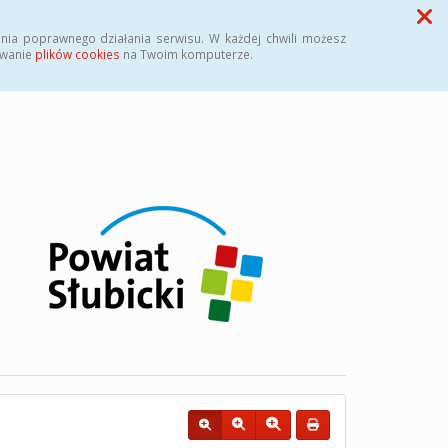
Przycisk wyszukaj duży
Szukaj
nia poprawnego działania serwisu. W każdej chwili możesz
ywanie
plików cookies
na Twoim komputerze.