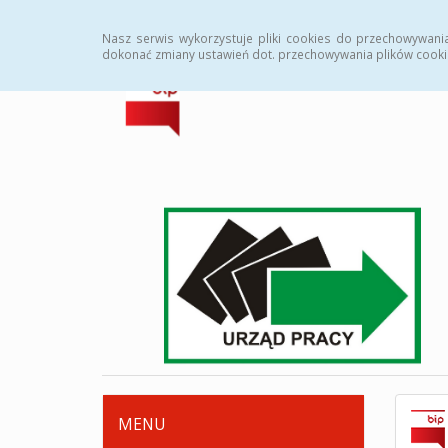
Strona główna
Deklaracja dostępności
Zamówi
Nasz serwis wykorzystuje pliki cookies do przechowywani
dokonać zmiany ustawień dot. przechowywania plików cooki
MENU