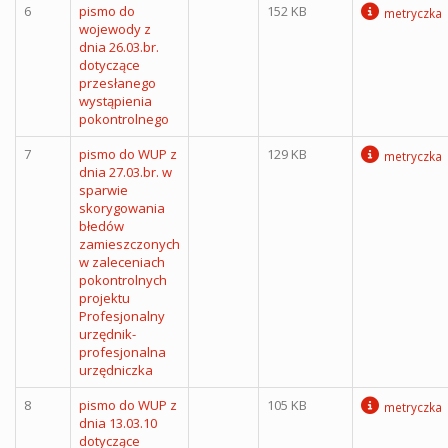
6
pismo do
152 KB
metryczka
wojewody z
dnia 26.03.br.
dotyczące
przesłanego
wystąpienia
pokontrolnego
7
pismo do WUP z
129 KB
metryczka
dnia 27.03.br. w
sparwie
skorygowania
błedów
zamieszczonych
w zaleceniach
pokontrolnych
projektu
Profesjonalny
urzędnik-
profesjonalna
urzędniczka
8
pismo do WUP z
105 KB
metryczka
dnia 13.03.10
dotyczące