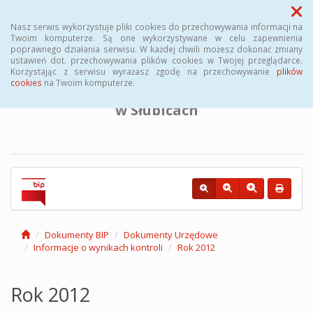
Menu
Nasz serwis wykorzystuje pliki cookies do przechowywania informacji na
Twoim komputerze. Są one wykorzystywane w celu zapewnienia
poprawnego działania serwisu. W każdej chwili możesz dokonać zmiany
BIULETYN INFORMACJI PUBLICZNEJ
ustawień dot. przechowywania plików cookies w Twojej przeglądarce.
Korzystając z serwisu wyrażasz zgodę na przechowywanie
plików
cookies
na Twoim komputerze.
Powiatowego Urzędu Pracy
w Słubicach
Dokumenty BIP
Dokumenty Urzędowe
Informacje o wynikach kontroli
Rok 2012
Rok 2012