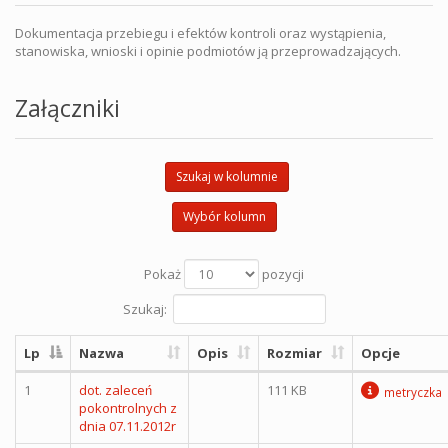
Dokumentacja przebiegu i efektów kontroli oraz wystąpienia,
stanowiska, wnioski i opinie podmiotów ją przeprowadzających.
Załączniki
Szukaj w kolumnie
Wybór kolumn
Pokaż
pozycji
Szukaj:
Lp
Nazwa
Opis
Rozmiar
Opcje
1
dot. zaleceń
111 KB
metryczka
pokontrolnych z
dnia 07.11.2012r