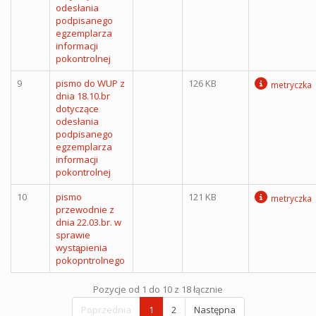
odesłania
podpisanego
egzemplarza
informacji
pokontrolnej
9
pismo do WUP z
126 KB
metryczka
dnia 18.10.br
dotyczące
odesłania
podpisanego
egzemplarza
informacji
pokontrolnej
10
pismo
121 KB
metryczka
przewodnie z
dnia 22.03.br. w
sprawie
wystąpienia
pokopntrolnego
Pozycje od 1 do 10 z 18 łącznie
Poprzednia
1
2
Następna