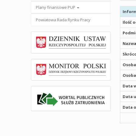
Plany finansowe PUP
Inform
Powiatowa Rada Rynku Pracy
Ilość 
Podmio
Nazwa
Skróco
Osoba,
Osoba,
Data w
Data u
Data o