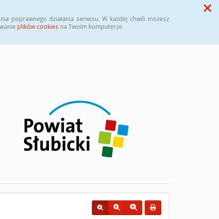
Przycisk wyszukaj duży
Szukaj
nia poprawnego działania serwisu. W każdej chwili możesz
ywanie
plików cookies
na Twoim komputerze.