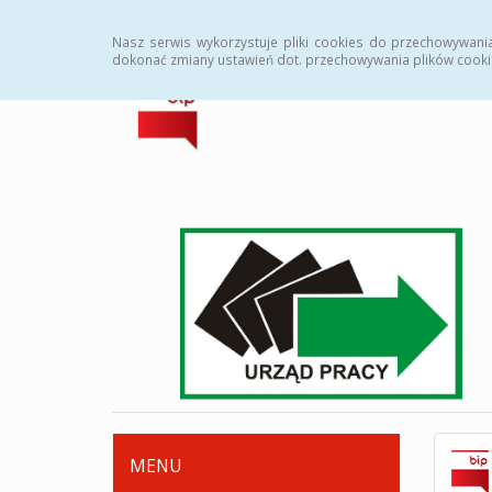
Strona główna
Deklaracja dostępności
Zamówi
Nasz serwis wykorzystuje pliki cookies do przechowywani
dokonać zmiany ustawień dot. przechowywania plików cooki
MENU