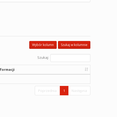
Wybór kolumn
Szukaj w kolumnie
Szukaj:
formacji
Poprzednia
1
Następna