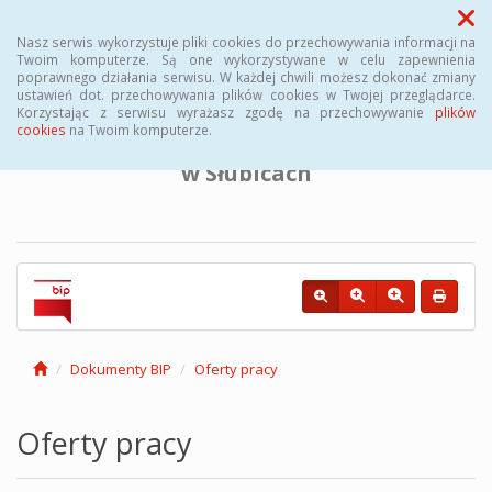
Menu
Nasz serwis wykorzystuje pliki cookies do przechowywania informacji na
Twoim komputerze. Są one wykorzystywane w celu zapewnienia
poprawnego działania serwisu. W każdej chwili możesz dokonać zmiany
BIULETYN INFORMACJI PUBLICZNEJ
ustawień dot. przechowywania plików cookies w Twojej przeglądarce.
Korzystając z serwisu wyrażasz zgodę na przechowywanie
plików
cookies
na Twoim komputerze.
Powiatowego Urzędu Pracy
w Słubicach
Dokumenty BIP
Oferty pracy
Oferty pracy