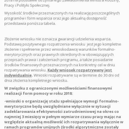
2018 na podstawie otrzymanego zawiadomienia Ministra Rodziny,
Pracy i Polityki Społecznej.
Wysokość środków przeznaczonych na realizację poszczególnych
programów i form wsparcia oraz jego aktualną dostępność
przedstawia poniższa tabela.
Złożenie wniosku nie oznacza gwarancji udzielenia wsparcia.
Podstawą pozytywnego rozpatrzenia wniosku jest jego kompletne
złożenie i spełnienie przez wnioskodawcę warunków formalno-
merytorycznych oraz prawnych określonych w obowiązujących
przepisach prawa i założeniach programu, a także posiadanie
środków finansowych przeznaczonych na konkretny cel w dniu
rozpatrywania wniosku
.
Każdy wniosek rozpatrywany jest
indywidualnie
.
Wnioski rozpatrywane są w terminie do 30 dni od
dnia złożenia kompletnego wniosku.
W związku z ograniczonymi możliwościami finansowymi
realizacji form pomocy w roku 2018:
-wnioski o organizację stażu spełniające wymogi formalno-
merytoryczne będą uwzględniane wyłącznie w sytuacji
zadeklarowania efektywności zatrudnieniowej na okres co
najmniej 3 miesięcy w pełnym wymiarze czasu pracy mając na
względzie aktualną możliwość ich rozpatrywania wyłącznie w
ramach programów unijnych (środki algorytmiczne zostały