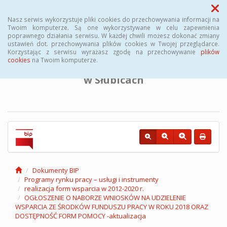
Menu
Nasz serwis wykorzystuje pliki cookies do przechowywania informacji na
Twoim komputerze. Są one wykorzystywane w celu zapewnienia
poprawnego działania serwisu. W każdej chwili możesz dokonać zmiany
BIULETYN INFORMACJI PUBLICZNEJ
ustawień dot. przechowywania plików cookies w Twojej przeglądarce.
Korzystając z serwisu wyrażasz zgodę na przechowywanie
plików
cookies
na Twoim komputerze.
Powiatowego Urzędu Pracy
w Słubicach
Dokumenty BIP
Programy rynku pracy – usługi i instrumenty
realizacja form wsparcia w 2012-2020 r.
OGŁOSZENIE O NABORZE WNIOSKÓW NA UDZIELENIE
WSPARCIA ZE ŚRODKÓW FUNDUSZU PRACY W ROKU 2018 ORAZ
DOSTĘPNOŚĆ FORM POMOCY -aktualizacja