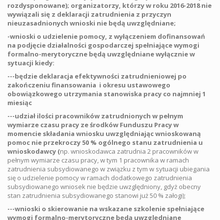
rozdysponowane); organizatorzy, którzy w roku 2016-2018 nie
wywiązali się z deklaracji zatrudnienia z przyczyn
nieuzasadnionych wnioski nie będą uwzględniane;
-wnioski o udzielenie pomocy, z wyłączeniem dofinansowań
na podjęcie działalności gospodarczej spełniające wymogi
formalno-merytoryczne będą uwzględniane wyłącznie w
sytuacji kiedy:
---będzie deklaracja efektywności zatrudnieniowej po
zakończeniu finansowania i okresu ustawowego
obowiązkowego utrzymania stanowiska pracy co najmniej 1
miesiąc
---udział ilości pracowników zatrudnionych w pełnym
wymiarze czasu pracy ze środków Funduszu Pracy w
momencie składania wniosku uwzględniając wnioskowaną
pomoc nie przekroczy 50 % ogólnego stanu zatrudnienia u
wnioskodawcy (
np. wnioskodawca zatrudnia 2 pracowników w
pełnym wymiarze czasu pracy, w tym 1 pracownika w ramach
zatrudnienia subsydiowanego w związku z tym w sytuacji ubiegania
się o udzielenie pomocy w ramach dodatkowego zatrudnienia
subsydiowanego wniosek nie będzie uwzględniony, gdyż obecny
stan zatrudnienia subsydiowanego stanowi już 50 % załogi);
---wnioski o skierowanie na wskazane szkolenie spełniające
wymogi formalno-merytoryczne będą uwzględniane