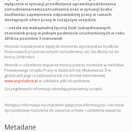
wyłącznie w sytuacji przedłożenia uprawdopodobnienia
zatrudnienia/samozatrudnienia oraz w sytuacji braku
możliwości zapewnienia odpowiedniej pracy w ramach
dostępnych ofert pracy w tutejszym urzędzie.
---ustala się maksymalną łączną ilość subsydiowanych
stanowisk pracy w jednym podmiocie uruchomionych w roku
2018 na poziomie 3 stanowisk
Wnioski rozpatrywane będą do momentu wyczerpania środków
finansowych przeznaczonych na konkretny cel, nie dłużej niż do
końca 2018 roku!
Wnioski o udzielenie wsparcia można pobrać osobiście w siedzibie
Powiatowego Urzędu Pracy w Słubicach (ul. Mickiewicza 3) w
godzinach jego urzędowania lub na stronie internetowej
www.pupslubice.pl
w zakładce
pliki do pobrania
.
Szczegółowych informacji udzielają pracownicy urzędu.
Niniejsza informacja ma charakter wyłącznie informacyjny i nie może
być podstawą roszczenia do zawarcia umowy i udzielenia wsparcia.
Metadane