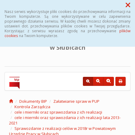
Menu
Nasz serwis wykorzystuje pliki cookies do przechowywania informacji na
Twoim komputerze. Są one wykorzystywane w celu zapewnienia
poprawnego działania serwisu. W każdej chwili możesz dokonać zmiany
BIULETYN INFORMACJI PUBLICZNEJ
ustawień dot. przechowywania plików cookies w Twojej przeglądarce.
Korzystając z serwisu wyrażasz zgodę na przechowywanie
plików
cookies
na Twoim komputerze.
Powiatowego Urzędu Pracy
w Słubicach
Dokumenty BIP
Załatwianie spraw w PUP
Kontrola Zarządcza
cele i mierniki oraz sprawozdania z ich realizacji
cele i mierniki oraz sprawozdania z ich realizacji lata 2013-
2021
Sprawozdanie z realizacji celów w 2018r w Powiatowym
Urzędzie Pracy w Słubicach