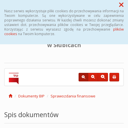
Menu
Nasz serwis wykorzystuje pliki cookies do przechowywania informacji na
Twoim komputerze. Są one wykorzystywane w celu zapewnienia
poprawnego działania serwisu. W każdej chwili możesz dokonać zmiany
BIULETYN INFORMACJI PUBLICZNEJ
ustawień dot. przechowywania plików cookies w Twojej przeglądarce.
Korzystając z serwisu wyrażasz zgodę na przechowywanie
plików
cookies
na Twoim komputerze.
Powiatowego Urzędu Pracy
w Słubicach
Dokumenty BIP
Sprawozdania finansowe
Spis dokumentów