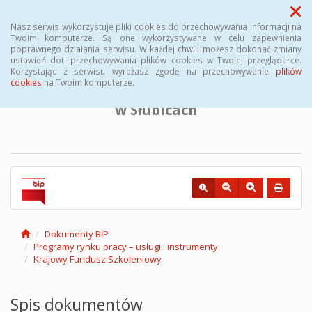
Menu
Nasz serwis wykorzystuje pliki cookies do przechowywania informacji na
Twoim komputerze. Są one wykorzystywane w celu zapewnienia
poprawnego działania serwisu. W każdej chwili możesz dokonać zmiany
BIULETYN INFORMACJI PUBLICZNEJ
ustawień dot. przechowywania plików cookies w Twojej przeglądarce.
Korzystając z serwisu wyrażasz zgodę na przechowywanie
plików
cookies
na Twoim komputerze.
Powiatowego Urzędu Pracy
w Słubicach
Dokumenty BIP
Programy rynku pracy – usługi i instrumenty
Krajowy Fundusz Szkoleniowy
Spis dokumentów