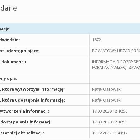
dane
acje
odwiedzin:
1672
t udostępniający:
POWIATOWY URZĄD PRAC
 dokumentu:
INFORMACJA O ROZDYSP
FORM AKTYWIZACJI ZAWOD
ny opis:
 która wytworzyła informację:
Rafał Ossowski
 która udostępnia informację:
Rafał Ossowski
ytworzenia informacji:
17.03.2020 12:46:58
dostępnienia informacji:
17.03.2020 12:46:58
statniej aktualizacji:
15.12.2022 11:41:17