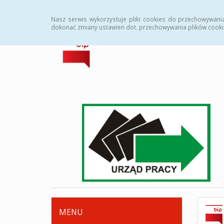
Strona główna
Deklaracja dostępności
Zamówi
Nasz serwis wykorzystuje pliki cookies do przechowywani
dokonać zmiany ustawień dot. przechowywania plików cooki
MENU