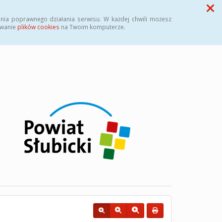
Przycisk wyszukaj duży
Szukaj
nia poprawnego działania serwisu. W każdej chwili możesz
ywanie
plików cookies
na Twoim komputerze.