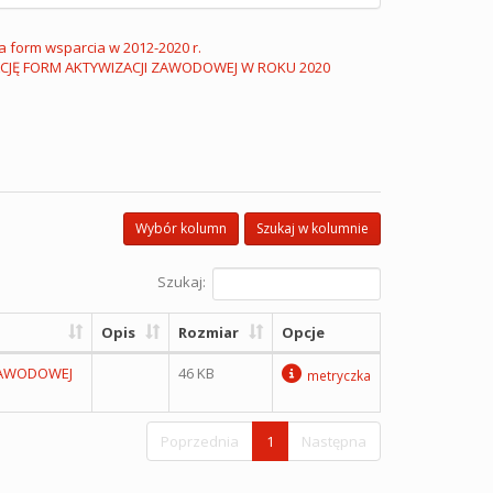
ja form wsparcia w 2012-2020 r.
JĘ FORM AKTYWIZACJI ZAWODOWEJ W ROKU 2020
Wybór kolumn
Szukaj w kolumnie
Szukaj:
Opis
Rozmiar
Opcje
 ZAWODOWEJ
46 KB
metryczka
Poprzednia
1
Następna