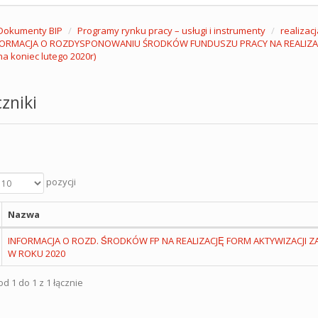
Dokumenty BIP
Programy rynku pracy – usługi i instrumenty
realizac
FORMACJA O ROZDYSPONOWANIU ŚRODKÓW FUNDUSZU PRACY NA REALIZAC
na koniec lutego 2020r)
zniki
pozycji
Nazwa
INFORMACJA O ROZD. ŚRODKÓW FP NA REALIZACJĘ FORM AKTYWIZACJI
W ROKU 2020
d 1 do 1 z 1 łącznie