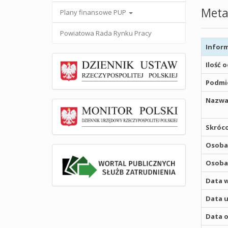
Meta
Plany finansowe PUP
Powiatowa Rada Rynku Pracy
Inform
Ilość 
Podmio
Nazwa
Skróco
Osoba,
Osoba,
Data w
Data u
Data o