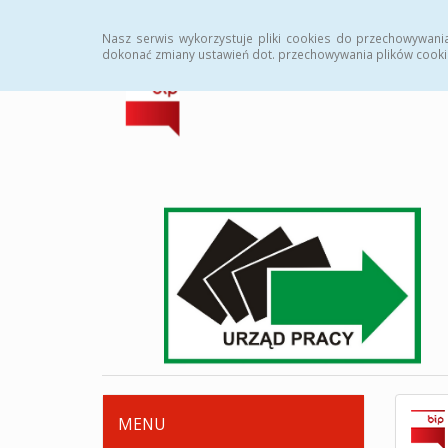
Strona główna
Deklaracja dostępności
Zamówi
Nasz serwis wykorzystuje pliki cookies do przechowywani
dokonać zmiany ustawień dot. przechowywania plików cooki
MENU