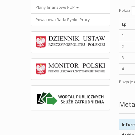
Plany finansowe PUP
Pokaż
Powiatowa Rada Rynku Pracy
Lp
1
2
3
4
Pozycje o
Meta
Inform