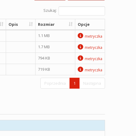
Szukaj:
Opis
Rozmiar
Opcje
1.1 MB
metryczka
1.7 MB
metryczka
794 KB
metryczka
719 KB
metryczka
Poprzednia
1
Następna