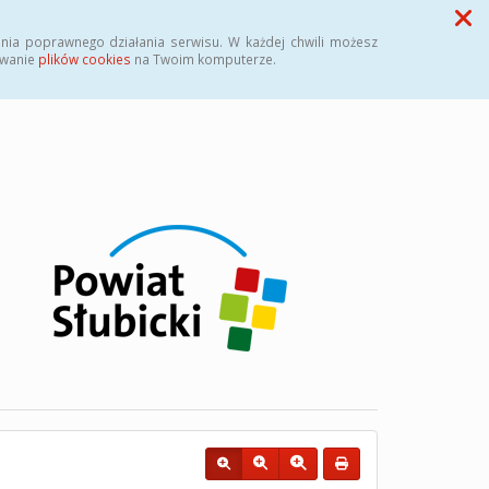
Przycisk wyszukaj duży
Szukaj
nia poprawnego działania serwisu. W każdej chwili możesz
ywanie
plików cookies
na Twoim komputerze.