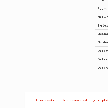
Ilość 
Podmio
Nazwa
Skróco
Osoba,
Osoba,
Data w
Data u
Data o
Rejestr zmian
Nasz serwis wykorzystuje pliki