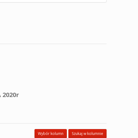
 2020r
Wybór kolumn
Szukaj w kolumnie