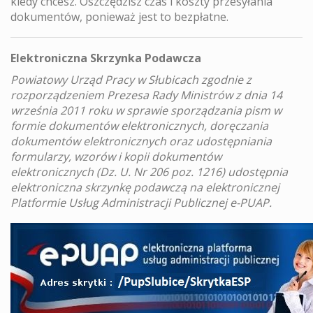
kiedy chcesz. Oszczędzisz czas i koszty przesyłania
dokumentów, ponieważ jest to bezpłatne.
Elektroniczna Skrzynka Podawcza
Powiatowy Urząd Pracy w Słubicach zgodnie z
rozporządzeniem Prezesa Rady Ministrów z dnia 14
września 2011 roku w sprawie sporządzania pism w
formie dokumentów elektronicznych, doręczania
dokumentów elektronicznych oraz udostępniania
formularzy, wzorów i kopii dokumentów
elektronicznych (Dz. U. Nr 206 poz. 1216) udostępnia
elektroniczna skrzynkę podawczą na elektronicznej
Platformie Usług Administracji Publicznej e-PUAP.