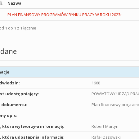
Nazwa
PLAN FINANSOWY PROGRAMÓW RYNKU PRACY W ROKU 2023r
d 1 do 1 z 1 łącznie
dane
acje
odwiedzin:
1668
t udostępniający:
POWIATOWY URZĄD PRAC
 dokumentu:
Plan finansowy programó
ny opis:
 która wytworzyła informację:
Robert Martyn
 która udostępnia informację:
Rafał Ossowski