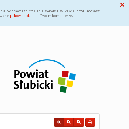
Przycisk wyszukaj duży
Szukaj
nia poprawnego działania serwisu. W każdej chwili możesz
ywanie
plików cookies
na Twoim komputerze.