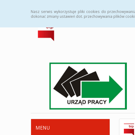
Strona główna
Deklaracja dostępności
Zamówi
Nasz serwis wykorzystuje pliki cookies do przechowywani
dokonać zmiany ustawień dot. przechowywania plików cooki
MENU