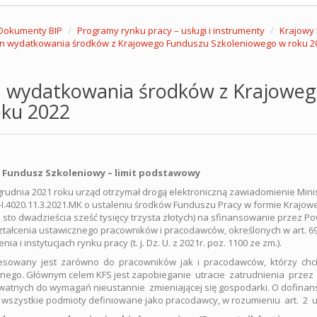
Dokumenty BIP
Programy rynku pracy – usługi i instrumenty
Krajowy
n wydatkowania środków z Krajowego Funduszu Szkoleniowego w roku 2
n wydatkowania środków z Krajoweg
oku 2022
 Fundusz Szkoleniowy – limit podstawowy
grudnia 2021 roku urząd otrzymał drogą elektroniczną zawiadomienie Ministr
-I.4020.11.3.2021.MK o ustaleniu środków Funduszu Pracy w formie Krajow
: sto dwadzieścia sześć tysięcy trzysta złotych) na sfinansowanie przez P
ztałcenia ustawicznego pracowników i pracodawców, określonych w art. 69a
nia i instytucjach rynku pracy (t. j. Dz. U. z 2021r. poz. 1100 ze zm.).
sowany jest zarówno do pracowników jak i pracodawców, którzy chciel
nego. Głównym celem KFS jest zapobieganie utracie zatrudnienia prze
atnych do wymagań nieustannie zmieniającej się gospodarki. O dofina
 wszystkie podmioty definiowane jako pracodawcy, w rozumieniu art. 2 us