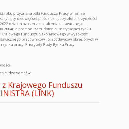
2022 roku przyznał środki Funduszu Pracy w formie
ysięcy dziewięćset pięćdziesiąt trzy złote i trzydzieści
2022 działań na rzecz kształcenia ustawicznego
 2004r. o promocji zatrudnienia i instytucjach rynku
ezerwy Krajowego Funduszu Szkoleniowego w wysokości
a ustawicznego pracowników i pracodawców określonych w
ach rynku pracy. Priorytety Rady Rynku Pracy
ności;
ych cudzoziemców.
w z Krajowego Funduszu
INISTRA (LINK)