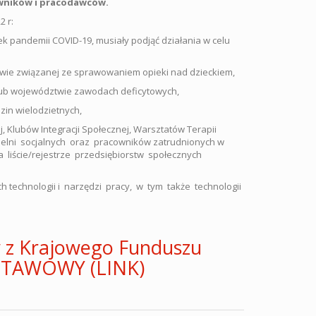
owników i pracodawców.
2 r:
k pandemii COVID-19, musiały podjąć działania w celu
rwie związanej ze sprawowaniem opieki nad dzieckiem,
ub województwie zawodach deficytowych,
in wielodzietnych,
 Klubów Integracji Społecznej, Warsztatów Terapii
elni socjalnych oraz pracowników zatrudnionych w
liście/rejestrze przedsiębiorstw społecznych
 technologii i narzędzi pracy, w tym także technologii
w z Krajowego Funduszu
DSTAWOWY (LINK)