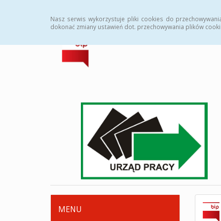
Strona główna
Deklaracja dostępności
Zamówi
Nasz serwis wykorzystuje pliki cookies do przechowywani
dokonać zmiany ustawień dot. przechowywania plików cooki
MENU