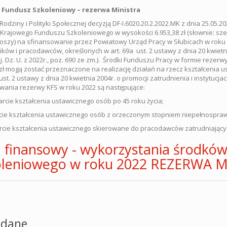
 Fundusz Szkoleniowy – rezerwa Ministra
 Rodziny i Polityki Społecznej decyzją DF-I.6020.20.2.2022.MK z dnia 25.05.
Krajowego Funduszu Szkoleniowego w wysokości 6.953,38 zł (słownie: sześć t
oszy) na sfinansowanie przez Powiatowy Urząd Pracy w Słubicach w roku 
ków i pracodawców, określonych w art. 69a ust. 2 ustawy z dnia 20 kwietnia
t. j. Dz. U. z 2022r., poz. 690 ze zm.). Środki Funduszu Pracy w formie r
 zł mogą zostać przeznaczone na realizację działań na rzecz kształceni
ust. 2 ustawy z dnia 20 kwietnia 2004r. o promocji zatrudnienia i instytucj
ania rezerwy KFS w roku 2022 są następujące:
cie kształcenia ustawicznego osób po 45 roku życia;
cie kształcenia ustawicznego osób z orzeczonym stopniem niepełnospraw
cie kształcenia ustawicznego skierowane do pracodawców zatrudniając
 finansowy - wykorzystania środkó
oleniowego w roku 2022 REZERWA M
dane