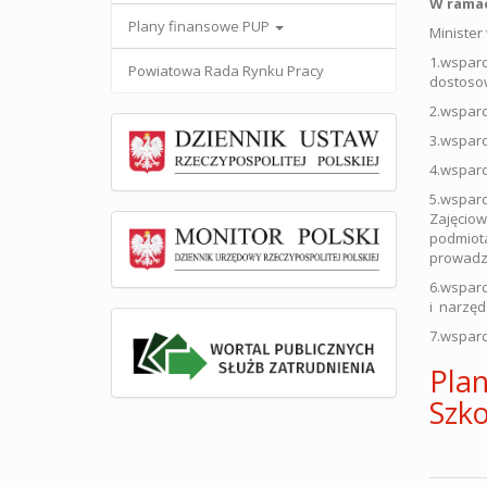
W ramac
Plany finansowe PUP
Minister
1.wsparc
Powiatowa Rada Rynku Pracy
dostosow
2.wsparc
3.wspar
4.wsparc
5.wsparc
Zajęciow
podmiota
prowadz
6.wsparc
i narzęd
7.wsparc
Plan
Szk