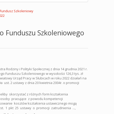
 Fundusz Szkoleniowy
022
o Funduszu Szkoleniowego
a Rodziny i Polityki Społecznej z dnia 14 grudnia 2021 r.
ego Funduszu Szkoleniowego w wysokości 126,3 tys. zł
owiatowy Urząd Pracy w Słubicach w roku 2022 działań na
 ust. 2 ustawy z dnia 20 kwietnia 2004r. o promocji
iby skorzystać z różnych form kształcenia
z osoby pracujące z powodu kompetencji
nsowanie kosztów kształcenia ustawicznego mogą
t. 1 pkt 25 ustawy o promocji zatrudnienia ...,