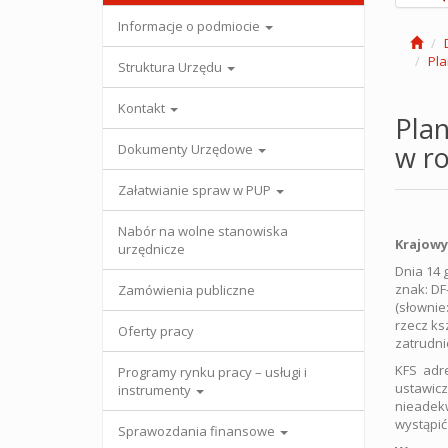
Informacje o podmiocie
Pla
Struktura Urzędu
Kontakt
Pla
w r
Dokumenty Urzędowe
Załatwianie spraw w PUP
Nabór na wolne stanowiska
Krajowy
urzędnicze
Dnia 14 
znak: DF
Zamówienia publiczne
(słownie
rzecz ks
Oferty pracy
zatrudnie
KFS adre
Programy rynku pracy – usługi i
ustawicz
instrumenty
nieadekw
wystąpić
Sprawozdania finansowe