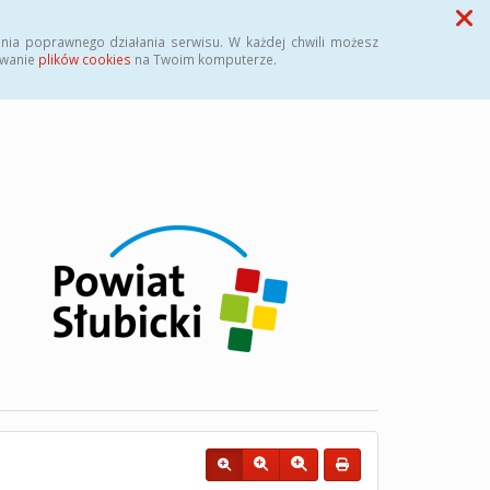
Przycisk wyszukaj duży
Szukaj
nia poprawnego działania serwisu. W każdej chwili możesz
ywanie
plików cookies
na Twoim komputerze.