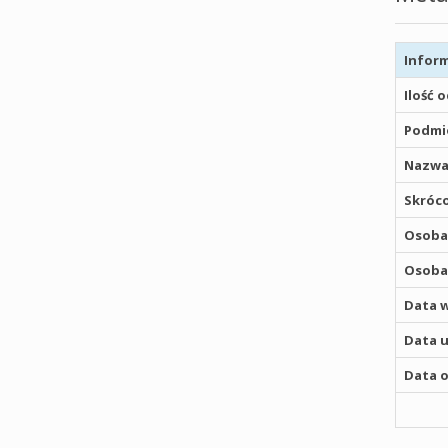
Inform
Ilość 
Podmio
Nazwa
Skróco
Osoba,
Osoba,
Data w
Data u
Data o