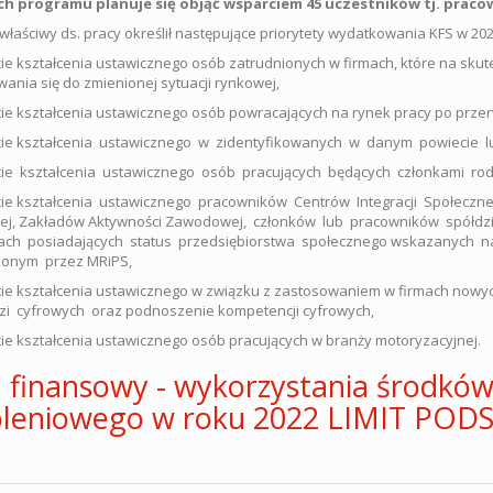
h programu planuje się objąć wsparciem 45 uczestników tj. prac
 właściwy ds. pracy określił następujące priorytety wydatkowania KFS w 202
ie kształcenia ustawicznego osób zatrudnionych w firmach, które na skute
ania się do zmienionej sytuacji rynkowej,
ie kształcenia ustawicznego osób powracających na rynek pracy po prze
cie kształcenia ustawicznego w zidentyfikowanych w danym powiecie l
ie kształcenia ustawicznego osób pracujących będących członkami rodz
ie kształcenia ustawicznego pracowników Centrów Integracji Społecznej,
ej, Zakładów Aktywności Zawodowej, członków lub pracowników spółdzi
ch posiadających status przedsiębiorstwa społecznego wskazanych na 
onym przez MRiPS,
ie kształcenia ustawicznego w związku z zastosowaniem w firmach nowych
zi cyfrowych oraz podnoszenie kompetencji cyfrowych,
ie kształcenia ustawicznego osób pracujących w branży motoryzacyjnej.
 finansowy - wykorzystania środkó
oleniowego w roku 2022 LIMIT PO