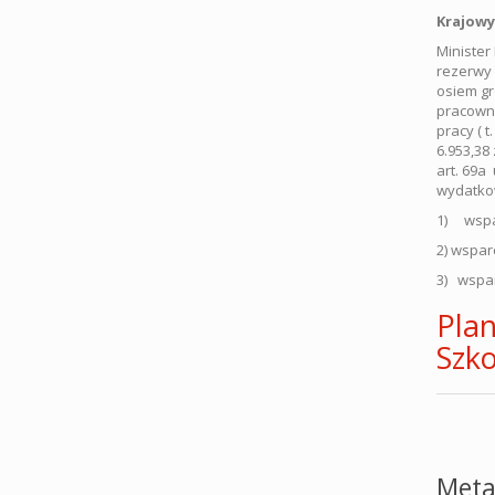
Krajowy
Minister
rezerwy 
osiem gr
pracowni
pracy ( 
6.953,38
art. 69a 
wydatkow
1) wspar
2) wspar
3) wspar
Plan
Szk
Meta