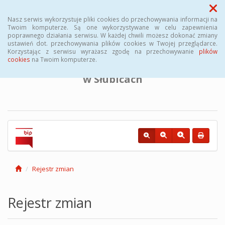
Menu
Nasz serwis wykorzystuje pliki cookies do przechowywania informacji na
Twoim komputerze. Są one wykorzystywane w celu zapewnienia
poprawnego działania serwisu. W każdej chwili możesz dokonać zmiany
BIULETYN INFORMACJI PUBLICZNEJ
ustawień dot. przechowywania plików cookies w Twojej przeglądarce.
Korzystając z serwisu wyrażasz zgodę na przechowywanie
plików
cookies
na Twoim komputerze.
Powiatowego Urzędu Pracy
w Słubicach
Rejestr zmian
Rejestr zmian